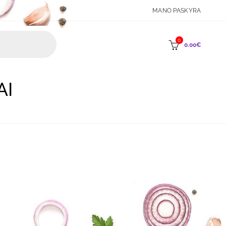
MANO PASKYRA
0
0.00
€
AI