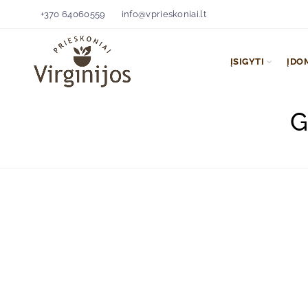
+370 64060559
info@vprieskoniai.lt
ĮSIGYTI
ĮDO
G