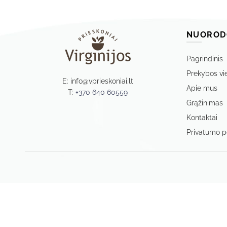
NUOROD
Pagrindinis
Prekybos vi
E:
info@vprieskoniai.lt
Apie mus
T:
+370 640 60559
Grąžinimas
Kontaktai
Privatumo po