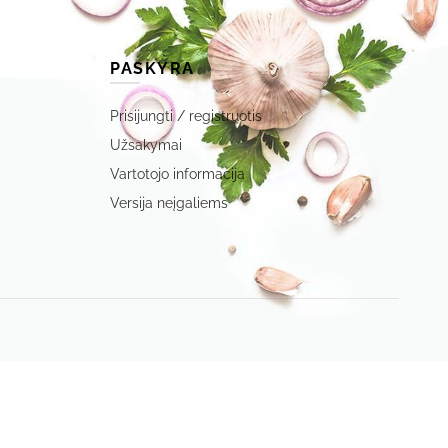
PASKYRA
Prisijungti / registruotis
Užsakymai
Vartotojo informacija
Versija neįgaliems