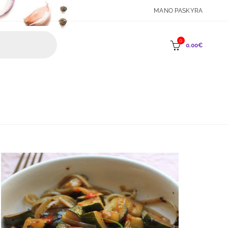
MANO PASKYRA
0
0.00
€