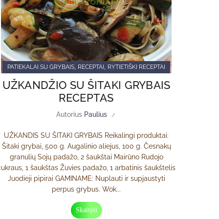
,
,
PATIEKALAI SU GRYBAIS
RECEPTAI
RYTIETIŠKI RECEPTAI
UŽKANDŽIO SU ŠITAKI GRYBAIS
RECEPTAS
Autorius
Paulius
UŽKANDIS SU ŠITAKI GRYBAIS Reikalingi produktai:
Šitaki grybai, 500 g. Augalinio aliejus, 100 g. Česnakų
granulių Sojų padažo, 2 šaukštai Mairūno Rudojo
cukraus, 1 šaukštas Žuvies padažo, 1 arbatinis šaukštelis
Juodieji pipirai GAMINAME: Nuplauti ir supjaustyti
perpus grybus. Wok...
Skaityti