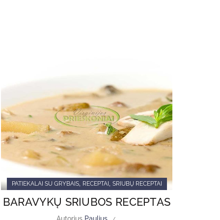
,
,
PATIEKALAI SU GRYBAIS
RECEPTAI
SRIUBŲ RECEPTAI
BARAVYKŲ SRIUBOS RECEPTAS
Autorius
Paulius