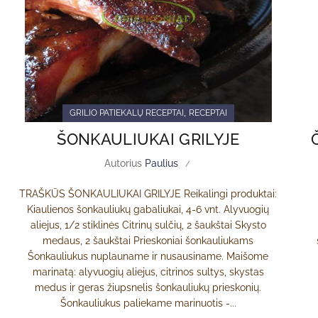
,
GRILIO PATIEKALŲ RECEPTAI
RECEPTAI
ŠONKAULIUKAI GRILYJE
Autorius
Paulius
TRAŠKŪS ŠONKAULIUKAI GRILYJE Reikalingi produktai:
Kiaulienos šonkauliukų gabaliukai, 4-6 vnt. Alyvuogių
aliejus, 1/2 stiklinės Citrinų sulčių, 2 šaukštai Skysto
medaus, 2 šaukštai Prieskoniai šonkauliukams
Šonkauliukus nuplauname ir nusausiname. Maišome
marinatą: alyvuogių aliejus, citrinos sultys, skystas
medus ir geras žiupsnelis šonkauliukų prieskonių.
Šonkauliukus paliekame marinuotis -...