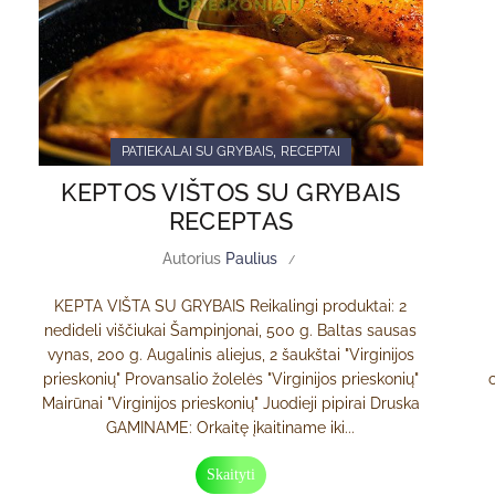
,
PATIEKALAI SU GRYBAIS
RECEPTAI
KEPTOS VIŠTOS SU GRYBAIS
RECEPTAS
Autorius
Paulius
KEPTA VIŠTA SU GRYBAIS Reikalingi produktai: 2
nedideli viščiukai Šampinjonai, 500 g. Baltas sausas
vynas, 200 g. Augalinis aliejus, 2 šaukštai "Virginijos
prieskonių" Provansalio žolelės "Virginijos prieskonių"
Mairūnai "Virginijos prieskonių" Juodieji pipirai Druska
GAMINAME: Orkaitę įkaitiname iki...
Skaityti