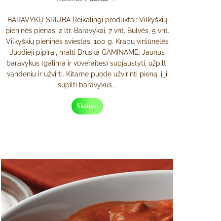
BARAVYKŲ SRIUBA Reikalingi produktai: Vilkyškių
pieninės pienas, 2 ltr. Baravykai, 7 vnt. Bulvės, 5 vnt.
Vilkyškių pieninės sviestas, 100 g. Krapų viršūnėlės
Juodieji pipirai, malti Druska GAMINAME: Jaunus
baravykus (galima ir voveraites) supjaustyti, užpilti
vandeniu ir užvirti. Kitame puode užvirinti pieną, į ji
supilti baravykus...
Skaityti