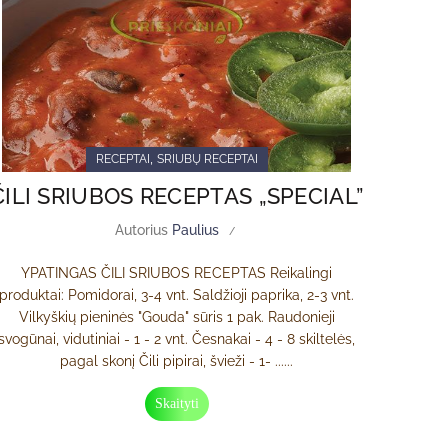
,
RECEPTAI
SRIUBŲ RECEPTAI
ČILI SRIUBOS RECEPTAS „SPECIAL”
Autorius
Paulius
YPATINGAS ČILI SRIUBOS RECEPTAS Reikalingi
produktai: Pomidorai, 3-4 vnt. Saldžioji paprika, 2-3 vnt.
Vilkyškių pieninės "Gouda" sūris 1 pak. Raudonieji
svogūnai, vidutiniai - 1 - 2 vnt. Česnakai - 4 - 8 skiltelės,
pagal skonį Čili pipirai, švieži - 1- ......
Skaityti