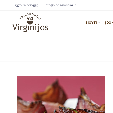
+370 64060559
info@vprieskoniai.lt
ĮSIGYTI
ĮDO