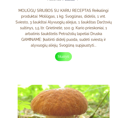
MOLIŪGŲ SRIUBOS SU KARIU RECEPTAS Reikalingi
produktai: Moliūgas, 1 kg. Svogūnas, didelis, 1 vnt.
Sviesto, 3 šaukštai Alyvuogių aliejus, 1 šaukštas Daržovių
sultinys, 1,5 ltr. Grietinėlė, 100 g. Kario prieskoniai, 1
arbatinis šaukštelis Petražolių lapeliai Druska
GAMINAME: Įkaitinti didelį puoda, sudėti sviestą ir
alyvuogių aliejų. Svogūną supjaustyti...
Skaityti