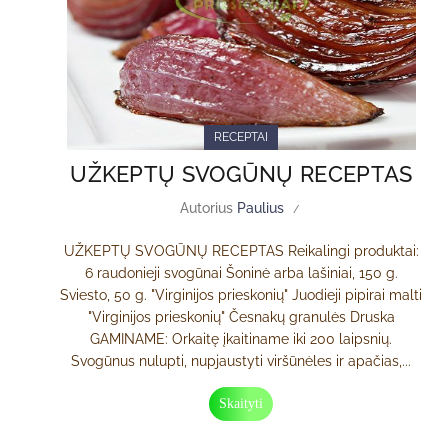
RECEPTAI
UŽKEPTŲ SVOGŪNŲ RECEPTAS
Autorius
Paulius
UŽKEPTŲ SVOGŪNŲ RECEPTAS Reikalingi produktai:
6 raudonieji svogūnai Šoninė arba lašiniai, 150 g.
Sviesto, 50 g. "Virginijos prieskonių" Juodieji pipirai malti
"Virginijos prieskonių" Česnakų granulės Druska
GAMINAME: Orkaitę įkaitiname iki 200 laipsnių.
Svogūnus nulupti, nupjaustyti viršūnėles ir apačias,...
Skaityti