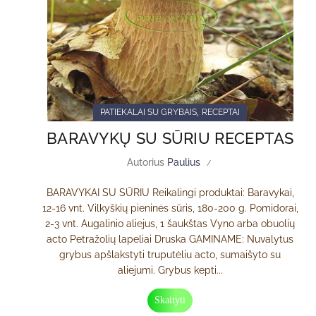
,
PATIEKALAI SU GRYBAIS
RECEPTAI
BARAVYKŲ SU SŪRIU RECEPTAS
Autorius
Paulius
BARAVYKAI SU SŪRIU Reikalingi produktai: Baravykai,
12-16 vnt. Vilkyškių pieninės sūris, 180-200 g. Pomidorai,
2-3 vnt. Augalinio aliejus, 1 šaukštas Vyno arba obuolių
acto Petražolių lapeliai Druska GAMINAME: Nuvalytus
grybus apšlakstyti truputėliu acto, sumaišyto su
aliejumi. Grybus kepti...
Skaityti