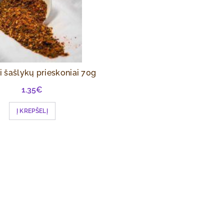
i šašlykų prieskoniai 70g
1.35
€
Į KREPŠELĮ