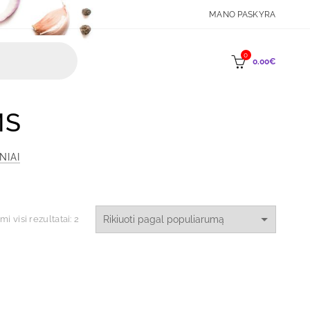
MANO PASKYRA
0
0.00
€
MS
NIAI
Rūšiuojama
i visi rezultatai: 2
pagal
populiarumą