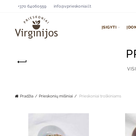
+370 64060559
info@vprieskoniai.lt
ĮSIGYTI
ĮDO
P
VISI
Pradžia
Prieskonių mišiniai
Prieskoniai troškiniams