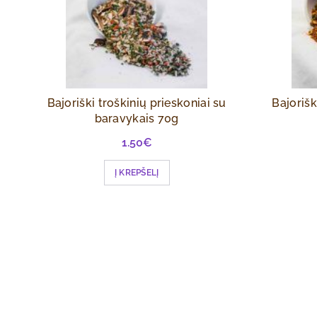
Bajoriški troškinių prieskoniai su
Bajorišk
baravykais 70g
1.50
€
Į KREPŠELĮ