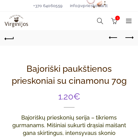
+370 64060559
info@vprieskoniai.lt
1
Bajoriški paukštienos
prieskoniai su cinamonu 70g
1.20
€
Bajoriškų prieskonių serija – tikriems
gurmanams. Mišiniai sukurti drąsiai maišant
gana skirtingus, intensyvaus skonio