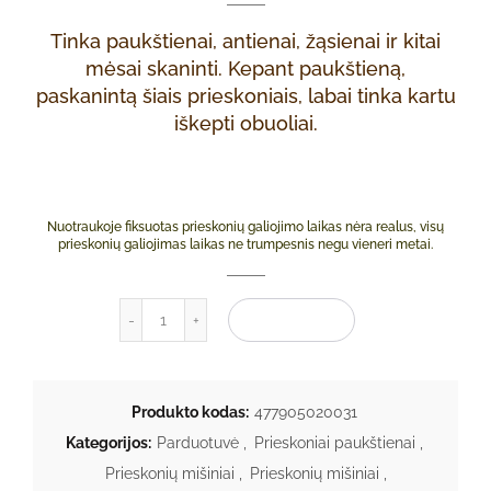
Tinka paukštienai, antienai, žąsienai ir kitai
mėsai skaninti. Kepant paukštieną,
paskanintą šiais prieskoniais, labai tinka kartu
iškepti obuoliai.
Nuotraukoje fiksuotas prieskonių galiojimo laikas nėra realus, visų
prieskonių galiojimas laikas ne trumpesnis negu vieneri metai.
produkto kiekis: Bajoriški paukštienos priesko
Į KREPŠELĮ
Produkto kodas:
477905020031
Kategorijos:
Parduotuvė
,
Prieskoniai paukštienai
,
Prieskonių mišiniai
,
Prieskonių mišiniai
,