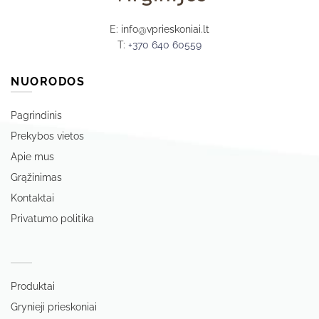
E:
info@vprieskoniai.lt
T:
+370 640 60559
NUORODOS
Pagrindinis
Prekybos vietos
Apie mus
Grąžinimas
Kontaktai
Privatumo politika
‏‏‎ ‎
Produktai
Grynieji prieskoniai