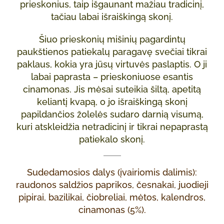
prieskonius, taip išgaunant mažiau tradicinį,
tačiau labai išraiškingą skonį.
Šiuo prieskonių mišinių pagardintų
paukštienos patiekalų paragavę svečiai tikrai
paklaus, kokia yra jūsų virtuvės paslaptis. O ji
labai paprasta – prieskoniuose esantis
cinamonas. Jis mėsai suteikia šiltą, apetitą
keliantį kvapą, o jo išraiškingą skonį
papildančios žolelės sudaro darnią visumą,
kuri atskleidžia netradicinį ir tikrai nepaprastą
patiekalo skonį.
Sudedamosios dalys (įvairiomis dalimis):
raudonos saldžios paprikos, česnakai, juodieji
pipirai, bazilikai, čiobreliai, mėtos, kalendros,
cinamonas (5%).