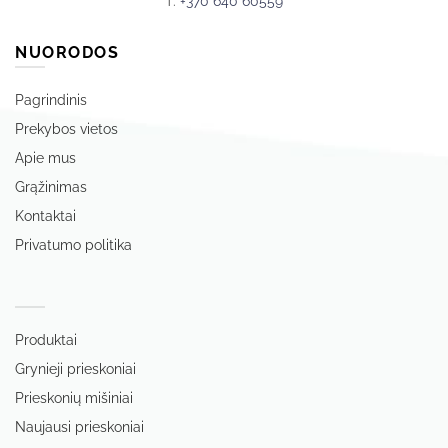
T:
+370 640 60559
NUORODOS
Pagrindinis
Prekybos vietos
Apie mus
Grąžinimas
Kontaktai
Privatumo politika
‏‏‎ ‎
Produktai
Grynieji prieskoniai
Prieskonių mišiniai
Naujausi prieskoniai