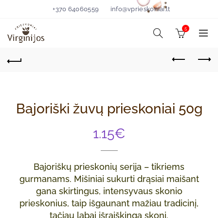
+370 64060559
info@vprieskoniai.lt
5
Bajoriški žuvų prieskoniai 50g
1.15
€
Bajoriškų prieskonių serija – tikriems
gurmanams. Mišiniai sukurti drąsiai maišant
gana skirtingus, intensyvaus skonio
prieskonius, taip išgaunant mažiau tradicinį,
tačiau labai išraiškingą skonį.