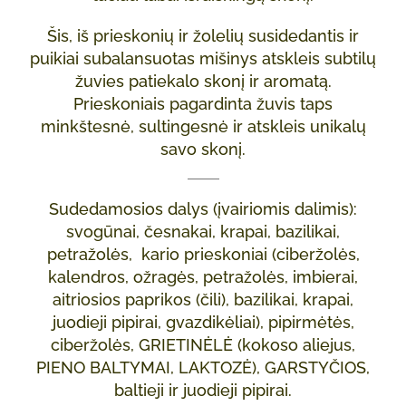
Šis, iš prieskonių ir žolelių susidedantis ir
puikiai subalansuotas mišinys atskleis subtilų
žuvies patiekalo skonį ir aromatą.
Prieskoniais pagardinta žuvis taps
minkštesnė, sultingesnė ir atskleis unikalų
savo skonį.
Sudedamosios dalys (įvairiomis dalimis):
svogūnai, česnakai, krapai, bazilikai,
petražolės, kario prieskoniai (ciberžolės,
kalendros, ožragės, petražolės, imbierai,
aitriosios paprikos (čili), bazilikai, krapai,
juodieji pipirai, gvazdikėliai), pipirmėtės,
ciberžolės, GRIETINĖLĖ (kokoso aliejus,
PIENO BALTYMAI, LAKTOZĖ), GARSTYČIOS,
baltieji ir juodieji pipirai.