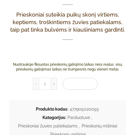
Prieskoniai suteikia puikų skonį virtiems,
keptiems, troškintiems žuvies patiekalams,
taip pat tinka bulvėms ir kiaušiniams gardinti.
Nuotraukoje fiksuotas prieskonių galiojimo laikas nėra realus, visų
prieskonių galiojimas laikas ne trumpesnis negu vieneri metai.
produkto kiekis: Bajoriški žuvų prieskoniai 50g
Į KREPŠELĮ
Produkto kodas:
477905020093
Kategorijos:
Parduotuvė
,
Prieskoniai žuvies patiekalams
,
Prieskonių mišiniai
,
Prieskonių mišiniai
,