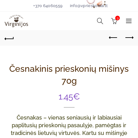
+370 64060559
info@vprieskoniai.lt
9
Česnakinis prieskonių mišinys
70g
1.45
€
Česnakas – vienas seniausių ir labiausiai
paplitusių prieskonių pasaulyje, pamėgtas ir
tradicinės lietuvių virtuvės. Kartu su mišinyje