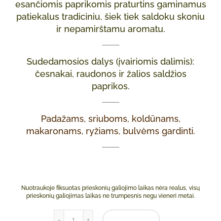
esančiomis paprikomis praturtins gaminamus
patiekalus tradiciniu, šiek tiek saldoku skoniu
ir nepamirštamu aromatu.
Sudedamosios dalys (įvairiomis dalimis):
česnakai, raudonos ir žalios saldžios
paprikos.
Padažams, sriuboms, koldūnams,
makaronams, ryžiams, bulvėms gardinti.
Nuotraukoje fiksuotas prieskonių galiojimo laikas nėra realus, visų
prieskonių galiojimas laikas ne trumpesnis negu vieneri metai.
produkto kiekis: Česnakinis prieskonių mišinys
Į KREPŠELĮ