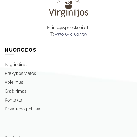
E:
info@vprieskoniai.lt
T:
+370 640 60559
NUORODOS
Pagrindinis
Prekybos vietos
Apie mus
Grąžinimas
Kontaktai
Privatumo politika
‏‏‎ ‎