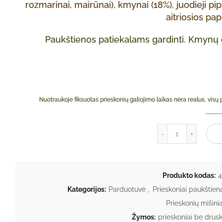
rozmarinai, mairūnai), kmynai (18%), juodieji pi
aitriosios papr
Paukštienos patiekalams gardinti.
Kmynų d
Nuotraukoje fiksuotas prieskonių galiojimo laikas nėra realus, visų
produkto kieki
Į
Produkto kodas:
4
Kategorijos:
Parduotuvė
,
Prieskoniai paukštien
Prieskonių mišini
Žymos:
prieskoniai be drus