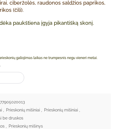
pirai, ciberžolės, raudonos saldžios paprikos,
ikos (čili).
ėka paukštiena įgyja pikantišką skonį.
 prieskonių galiojimas laikas ne trumpesnis negu vieneri metai.
s: Paukštienos prieskoniai su kmynais ir žolelėmis 70g
 KREPŠELĮ
77905020013
ai
,
Prieskonių mišiniai
,
Prieskonių mišiniai
,
ai be druskos
kos
,
Prieskonių mišinys