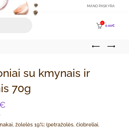
MANO PASKYRA
0
0.00
€
niai su kmynais ir
is 70g
€
nakai, žolelės 19%
:
(petražolės, čiobreliai,