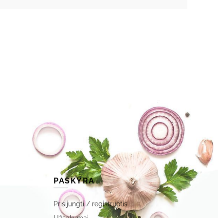
PASKYRA
Prisijungti / registruotis