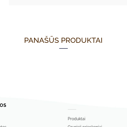
PANAŠŪS PRODUKTAI
OS
‏‏‎ ‎
Produktai