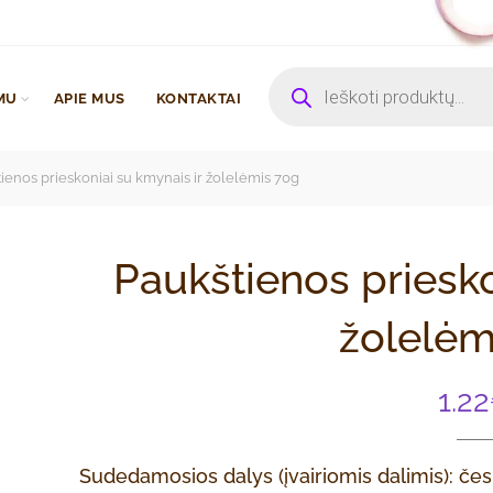
Products
search
MU
APIE MUS
KONTAKTAI
ienos prieskoniai su kmynais ir žolelėmis 70g
Paukštienos priesko
žolelėm
1.22
Sudedamosios dalys (įvairiomis dalimis): čes