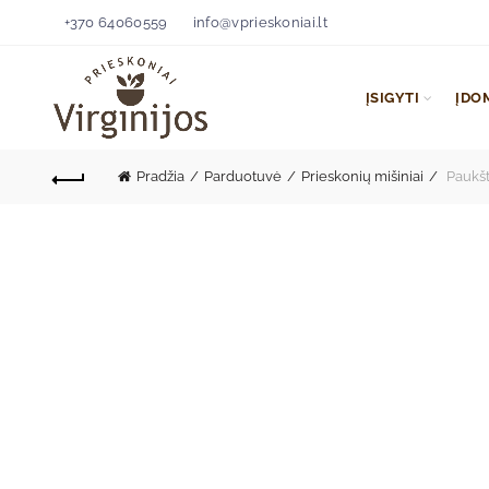
+370 64060559
info@vprieskoniai.lt
ĮSIGYTI
ĮDO
Pradžia
Parduotuvė
Prieskonių mišiniai
Paukšt