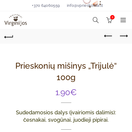
+370 64060559
info@vprieskoniai.lt
8
Prieskonių mišinys „Trijulė“
100g
1.90
€
Sudedamosios dalys (įvairiomis dalimis):
česnakai, svogūnai, juodieji pipirai.