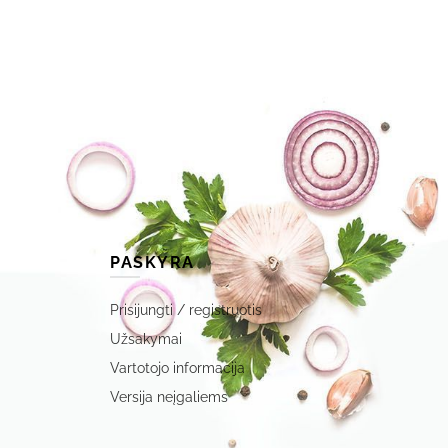
PASKYRA
Prisijungti / registruotis
Užsakymai
Vartotojo informacija
Versija neįgaliems