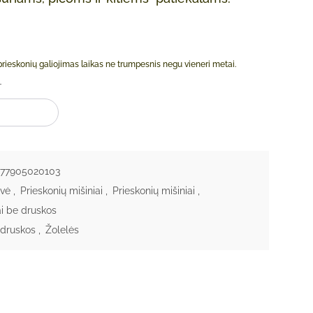
 prieskonių galiojimas laikas ne trumpesnis negu vieneri metai.
s: Provansalio žolės 50g
 KREPŠELĮ
77905020103
uvė
,
Prieskonių mišiniai
,
Prieskonių mišiniai
,
ai be druskos
 druskos
,
Žolelės