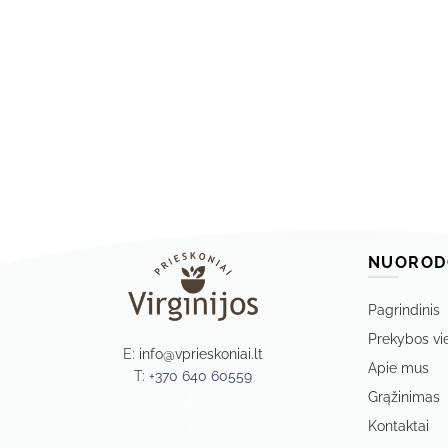
NUOROD
Pagrindinis
Prekybos vi
E:
info@vprieskoniai.lt
Apie mus
T:
+370 640 60559
Grąžinimas
Kontaktai