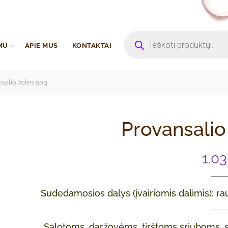
Products
search
MU
APIE MUS
KONTAKTAI
salio žolės 50g
Provansalio
1.03
Sudedamosios dalys (įvairiomis dalimis): raud
Salotoms, daržovėms, tirštoms sriuboms, s