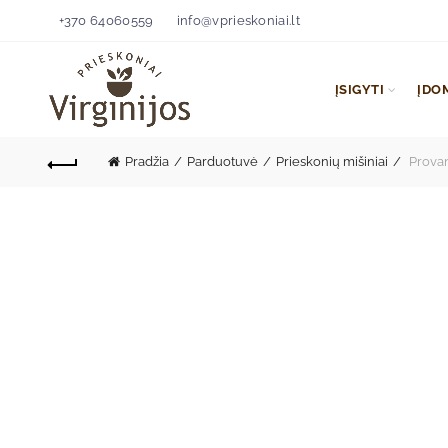
+370 64060559
info@vprieskoniai.lt
ĮSIGYTI
ĮDO
Pradžia
Parduotuvė
Prieskonių mišiniai
Provan