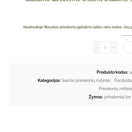
Nuotraukoje fiksuotas prieskonių galiojimo laikas nėra realus, visų
produkto kieki
Į
Produkto kodas:
4
Kategorijos:
Įvairūs prieskonių mišiniai
,
Parduot
Prieskonių mišini
Žymos:
prieskoniai be