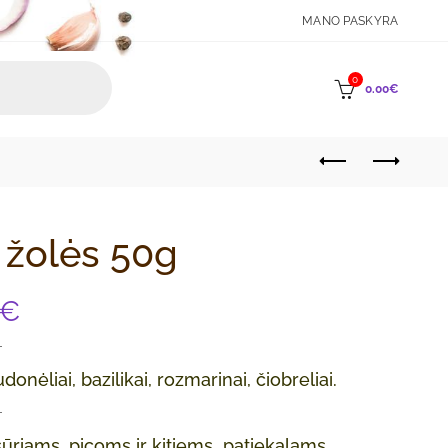
MANO PASKYRA
0
0.00
€
 žolės 50g
€
onėliai, bazilikai, rozmarinai, čiobreliai.
ūriams, picoms ir kitiems patiekalams.