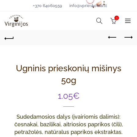
+370 64060559
info@vprieskoniai.lt
3
Ugninis prieskonių mišinys
50g
1.05
€
Sudedamosios dalys (įvairiomis dalimis):
česnakai, bazilikai, aitriosios paprikos (čili),
petražolės, natūralus paprikos ekstraktas.