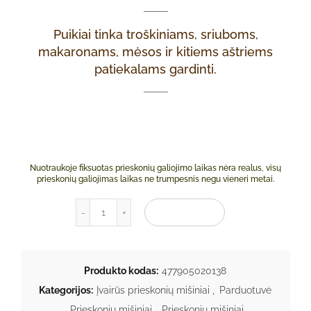
Puikiai tinka troškiniams, sriuboms,
makaronams, mėsos ir kitiems aštriems
patiekalams gardinti.
Nuotraukoje fiksuotas prieskonių galiojimo laikas nėra realus, visų
prieskonių galiojimas laikas ne trumpesnis negu vieneri metai.
produkto kiekis: Ugninis prieskonių mišinys 50
Į KREPŠELĮ
Produkto kodas:
477905020138
Kategorijos:
Įvairūs prieskonių mišiniai
,
Parduotuvė
,
Prieskonių mišiniai
,
Prieskonių mišiniai
,