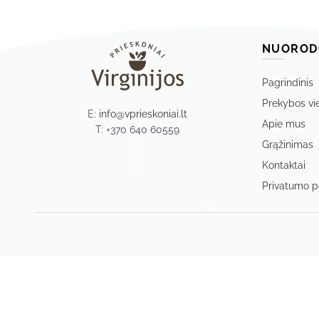
NUOROD
Pagrindinis
Prekybos vi
E:
info@vprieskoniai.lt
Apie mus
T:
+370 640 60559
Grąžinimas
Kontaktai
Privatumo po