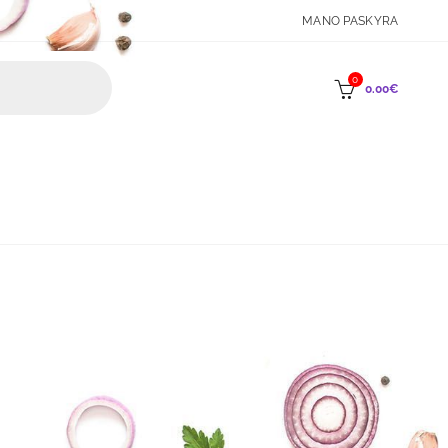
MANO PASKYRA
0
0.00
€