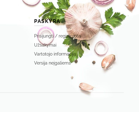
PASKYRA
Prisijungti / registruotis
Užsakymai
Vartotojo informacija
Versija neįgaliems