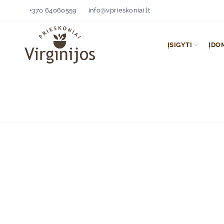
+370 64060559
info@vprieskoniai.lt
ĮSIGYTI
ĮDO