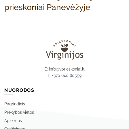
prieskoniai Panevėžyje
E:
info@vprieskoniai.lt
T:
+370 640 60559
NUORODOS
Pagrindinis
Prekybos vietos
Apie mus