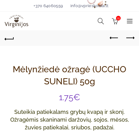
+370 64060559
info@vprieskoniai.lt
15
Mėlynžiedė ožragė (UCCHO
SUNELI) 50g
1.75
€
Suteikia patiekalams grybų kvapą ir skonį.
Ožragėmis skaninami daržovių, sojos, mėsos,
žuvies patiekalai, sriubos, padažai.