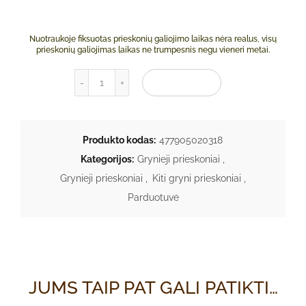
Nuotraukoje fiksuotas prieskonių galiojimo laikas nėra realus, visų
prieskonių galiojimas laikas ne trumpesnis negu vieneri metai.
produkto kiekis: Mėlynžiedė ožragė (UCCHO 
Į KREPŠELĮ
Produkto kodas:
477905020318
Kategorijos:
Grynieji prieskoniai
,
Grynieji prieskoniai
,
Kiti gryni prieskoniai
,
Parduotuvė
JUMS TAIP PAT GALI PATIKTI…