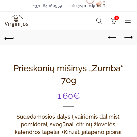
+370 64060559
info@vprieskoniai.lt
0
Prieskonių mišinys „Zumba“
70g
1.60
€
Sudedamosios dalys (įvairiomis dalimis):
pomidorai, svogūnai, citrinų žievelės,
kalendros lapeliai (Kinza), jalapeno pipirai,