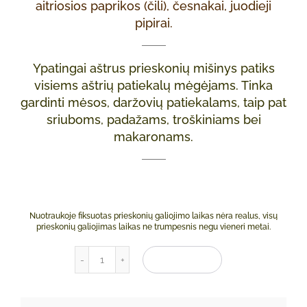
aitriosios paprikos (čili), česnakai, juodieji
pipirai.
Ypatingai aštrus prieskonių mišinys patiks
visiems aštrių patiekalų mėgėjams. Tinka
gardinti mėsos, daržovių patiekalams, taip pat
sriuboms, padažams, troškiniams bei
makaronams.
Nuotraukoje fiksuotas prieskonių galiojimo laikas nėra realus, visų
prieskonių galiojimas laikas ne trumpesnis negu vieneri metai.
produkto kiekis: Prieskonių mišinys „Zumba“ 7
Į KREPŠELĮ