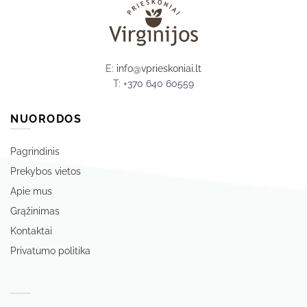
E:
info@vprieskoniai.lt
T:
+370 640 60559
NUORODOS
Pagrindinis
Prekybos vietos
Apie mus
Grąžinimas
Kontaktai
Privatumo politika
‏‏‎ ‎