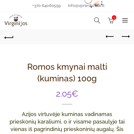
+370 64060559
info@vprieskoniai.lt
0
Romos kmynai malti
(kuminas) 100g
2.05
€
Azijos virtuvėje kuminas vadinamas
prieskonių karaliumi, o ir visame pasaulyje tai
vienas iš pagrindinių prieskoninių augalų. Šis