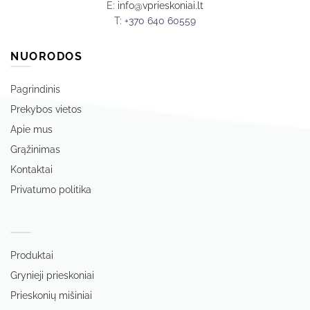
E:
info@vprieskoniai.lt
T:
+370 640 60559
NUORODOS
Pagrindinis
Prekybos vietos
Apie mus
Grąžinimas
Kontaktai
Privatumo politika
‏‏‎ ‎
Produktai
Grynieji prieskoniai
Prieskonių mišiniai