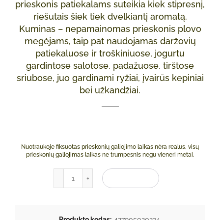
prieskonis patiekalams suteikia kiek stipresnį,
riešutais šiek tiek dvelkiantį aromatą.
Kuminas – nepamainomas prieskonis plovo
megėjams, taip pat naudojamas daržovių
patiekaluose ir troškiniuose, jogurtu
gardintose salotose, padažuose, tirštose
sriubose, juo gardinami ryžiai, įvairūs kepiniai
bei užkandžiai.
Nuotraukoje fiksuotas prieskonių galiojimo laikas nėra realus, visų
prieskonių galiojimas laikas ne trumpesnis negu vieneri metai.
produkto kiekis: Romos kmynai malti (kuminas
Į KREPŠELĮ
Produkto kodas:
477905020234