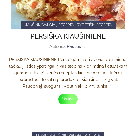
,
,
KIAUŠINIŲ VALGIAI
RECEPTAI
RYTIETIŠKI RECEPTAI
PERSIŠKA KIAUŠINIENĖ
Autorius
Paulius
PERSIŠKA KIAUŠINIENĖ Persai gamina tik vieną kiaušinienę,
tačiau ji išties ypatinga ir, kas stebina - priimtina lietuviškam
gomuriui. Kiaušinienės receptas kiek neįprastas, tačiau
paprastas. Reikalingi produktai: Kiaušiniai - 2-3 vnt.
Raudonieji svogūnai, vidutiniai - 2 vnt. (tinka ir...
Skaityti
,
,
ĮDOMU
KIAUŠINIŲ VALGIAI
RECEPTAI