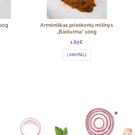
100g
Armėniškas prieskonių mišinys
„Basturma“ 100g
1.85
€
Į KREPŠELĮ