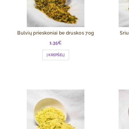
Bulvių prieskoniai be druskos 70g
Sri
1.35
€
Į KREPŠELĮ