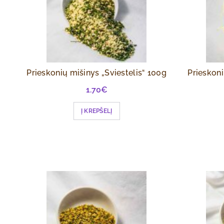
Prieskonių mišinys „Sviestelis“ 100g
Prieskoni
1.70
€
Į KREPŠELĮ