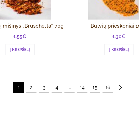
ų mišinys „Bruschetta“ 70g
Bulvių prieskoniai 
1.55
€
1.30
€
Į KREPŠELĮ
Į KREPŠELĮ
1
2
3
4
…
14
15
16