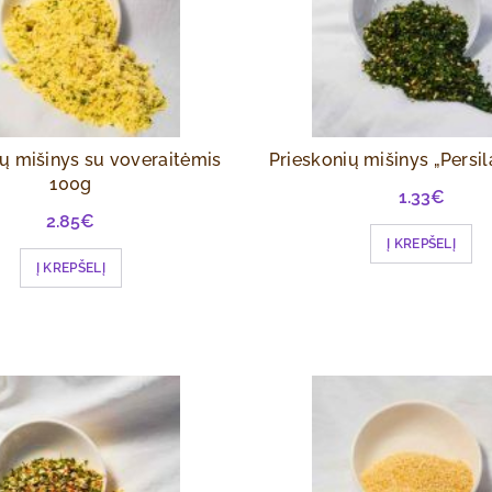
ų mišinys su voveraitėmis
Prieskonių mišinys „Persi
100g
1.33
€
2.85
€
Į KREPŠELĮ
Į KREPŠELĮ