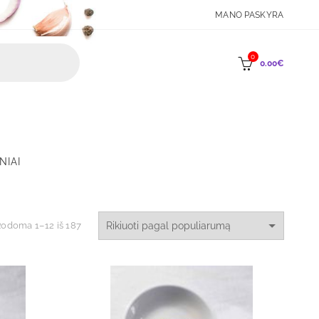
MANO PASKYRA
0
0.00
€
NIAI
Rūšiuojama
odoma 1–12 iš 187
pagal
populiarumą