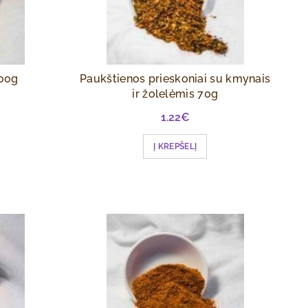
100g
Paukštienos prieskoniai su kmynais
ir žolelėmis 70g
1.22
€
Į KREPŠELĮ