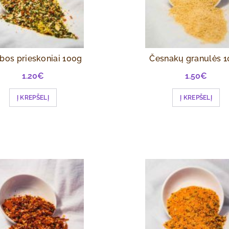
ubos prieskoniai 100g
Česnakų granulės 
1.20
€
1.50
€
Į KREPŠELĮ
Į KREPŠELĮ