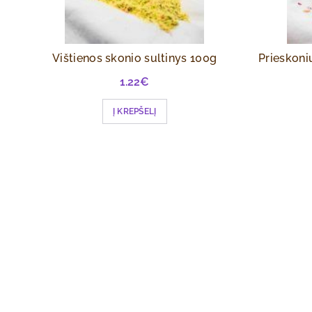
Vištienos skonio sultinys 100g
Prieskoni
1.22
€
Į KREPŠELĮ