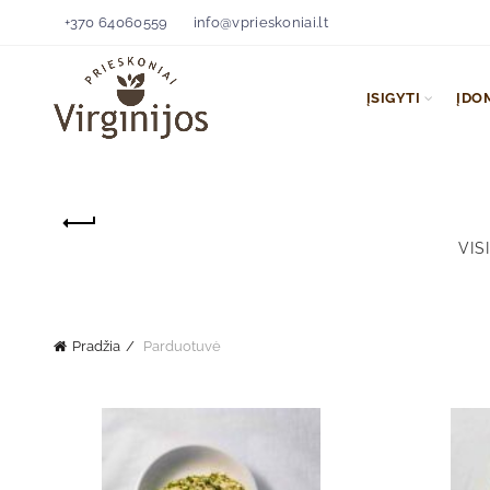
+370 64060559
info@vprieskoniai.lt
ĮSIGYTI
ĮDO
VISI
Pradžia
Parduotuvė