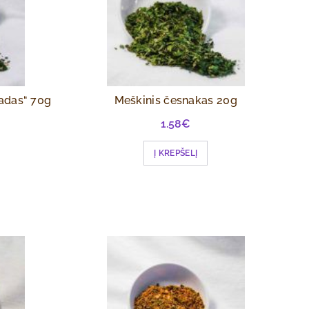
ladas“ 70g
Meškinis česnakas 20g
1.58
€
Į KREPŠELĮ