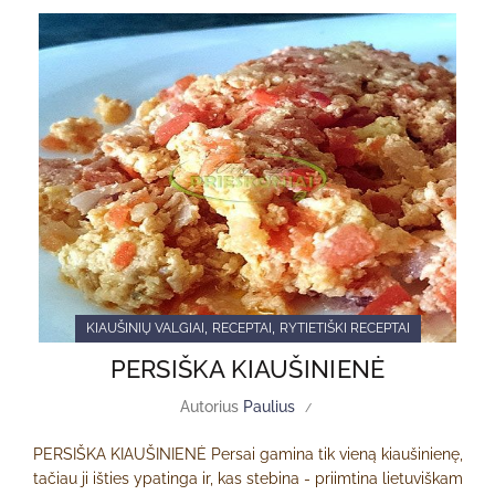
,
,
KIAUŠINIŲ VALGIAI
RECEPTAI
RYTIETIŠKI RECEPTAI
PERSIŠKA KIAUŠINIENĖ
Autorius
Paulius
PERSIŠKA KIAUŠINIENĖ Persai gamina tik vieną kiaušinienę,
tačiau ji išties ypatinga ir, kas stebina - priimtina lietuviškam