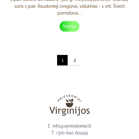
sūris 1 pak. Raudonieji svogūnai, vidutiniai - 1 vnt. Švieži
pomidorai,...
Skaityti
1
2
E:
info@vprieskoniai.lt
T:
+370 640 60559