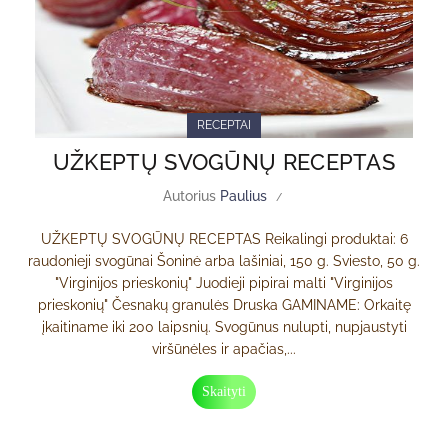
RECEPTAI
UŽKEPTŲ SVOGŪNŲ RECEPTAS
Autorius
Paulius
UŽKEPTŲ SVOGŪNŲ RECEPTAS Reikalingi produktai: 6
raudonieji svogūnai Šoninė arba lašiniai, 150 g. Sviesto, 50 g.
"Virginijos prieskonių" Juodieji pipirai malti "Virginijos
prieskonių" Česnakų granulės Druska GAMINAME: Orkaitę
įkaitiname iki 200 laipsnių. Svogūnus nulupti, nupjaustyti
viršūnėles ir apačias,...
Skaityti