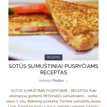
RECEPTAI
SOTŪS SUMUŠTINIAI PUSRYČIAMS
RECEPTAS
Autorius
Paulius
SOTŪS SUMUŠTINIAI PUSRYČIAMS - RECEPTAS Puiki
alternatyva greitiems McDonald's sumuštiniams - sveika,
skanu ir sotu. Reikalingi produktai: Forminė sumuštinių duona
1 pak. Šoninė be kaulo 2-300 g. Vilkyškių pieninės "Olandų"