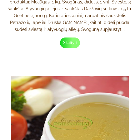
produktai: Moliūgas, 1 kg. Svogūnas, didelis, 1 vnt. Sviesto, 3
šaukštai Alyvuogių aliejus, 1 šaukštas Daržovių sultinys, 1,5 ltr.
Grietinėlė, 100 g. Kario prieskoniai, 1 arbatinis šaukštelis
Petražolių lapeliai Druska GAMINAME: Įkaitinti didelį puoda,
sudėti sviestą ir alyvuogių aliejų. Svogūną supjaustyti...
Skaityti