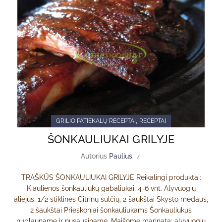
,
GRILIO PATIEKALŲ RECEPTAI
RECEPTAI
ŠONKAULIUKAI GRILYJE
Autorius
Paulius
TRAŠKŪS ŠONKAULIUKAI GRILYJE Reikalingi produktai:
Kiaulienos šonkauliukų gabaliukai, 4-6 vnt. Alyvuogių
aliejus, 1/2 stiklinės Citrinų sulčių, 2 šaukštai Skysto medaus,
2 šaukštai Prieskoniai šonkauliukams Šonkauliukus
nuplauname ir nusausiname. Maišome marinatą: alyvuogių