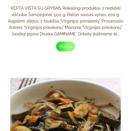
KEPTA VIŠTA SU GRYBAIS Reikalingi produktai: 2 nedideli
viščiukai Šampinjonai, 500 g. Baltas sausas vynas, 200 g.
Augalinis aliejus, 2 šaukštai "Virginijos prieskonių" Provansalio
žolelės "Virginijos prieskonių" Mairūnai "Virginijos prieskonių"
Juodieji pipirai Druska GAMINAME: Orkaitę įkaitiname iki...
Skaityti