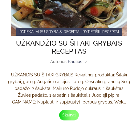
,
,
PATIEKALAI SU GRYBAIS
RECEPTAI
RYTIETIŠKI RECEPTAI
UŽKANDŽIO SU ŠITAKI GRYBAIS
RECEPTAS
Autorius
Paulius
UŽKANDIS SU ŠITAKI GRYBAIS Reikalingi produktai: Šitaki
grybai, 500 g. Augalinio aliejus, 100 g. Česnakų granulių Sojų
padažo, 2 šaukštai Mairūno Rudojo cukraus, 1 šaukštas
Žuvies padažo, 1 arbatinis šaukštelis Juodieji pipirai
GAMINAME: Nuplauti ir supjaustyti perpus grybus. Wok...
Skaityti