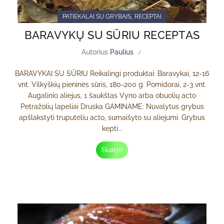
,
PATIEKALAI SU GRYBAIS
RECEPTAI
BARAVYKŲ SU SŪRIU RECEPTAS
Autorius
Paulius
BARAVYKAI SU SŪRIU Reikalingi produktai: Baravykai, 12-16
vnt. Vilkyškių pieninės sūris, 180-200 g. Pomidorai, 2-3 vnt.
Augalinio aliejus, 1 šaukštas Vyno arba obuolių acto
Petražolių lapeliai Druska GAMINAME: Nuvalytus grybus
apšlakstyti truputėliu acto, sumaišyto su aliejumi. Grybus
kepti...
Skaityti