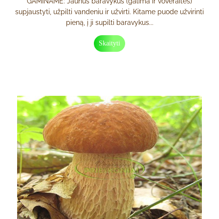
GAMINAME: Jaunus baravykus (galima ir voveraites)
supjaustyti, užpilti vandeniu ir užvirti. Kitame puode užvirinti
pieną, į ji supilti baravykus...
Skaityti